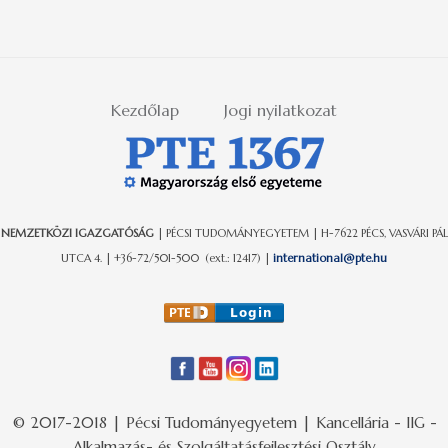
Kezdőlap
Jogi nyilatkozat
NEMZETKÖZI IGAZGATÓSÁG
| PÉCSI TUDOMÁNYEGYETEM | H-7622 PÉCS, VASVÁRI PÁL
UTCA 4. | +36-72/501-500 (ext.: 12417) |
international@pte.hu
© 2017-2018 | Pécsi Tudományegyetem | Kancellária - IIG -
Alkalmazás- és Szolgáltatásfejlesztési Osztály