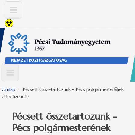
Ugrás a tartalomra
NEMZETKÖZI IGAZGATÓSÁG
Címlap
Pécsett összetartozunk - Pécs polgármesterének
Keresés űrlap
videóüzenete
Pécsett összetartozunk -
Pécs polgármesterének