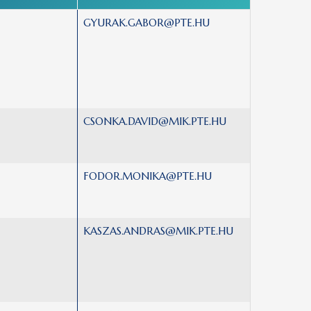
GYURAK.GABOR@PTE.HU
CSONKA.DAVID@MIK.PTE.HU
FODOR.MONIKA@PTE.HU
KASZAS.ANDRAS@MIK.PTE.HU