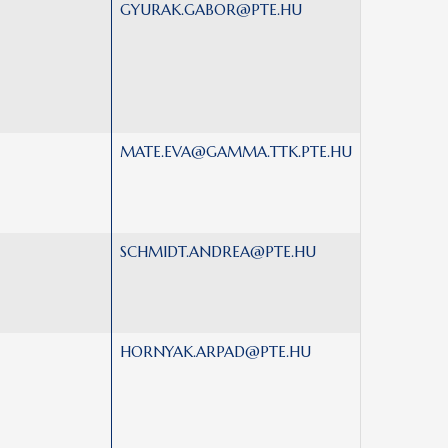
GYURAK.GABOR@PTE.HU
MATE.EVA@GAMMA.TTK.PTE.HU
SCHMIDT.ANDREA@PTE.HU
HORNYAK.ARPAD@PTE.HU