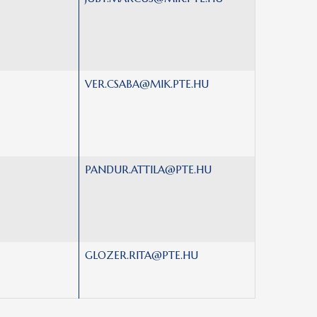
VER.CSABA@MIK.PTE.HU
PANDUR.ATTILA@PTE.HU
GLOZER.RITA@PTE.HU