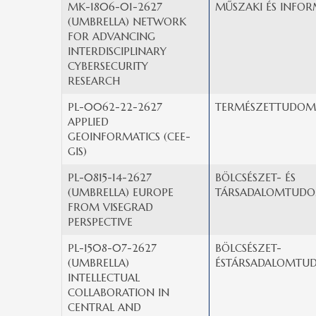
MK-1806-01-2627
MŰSZAKI ÉS INFOR
(UMBRELLA) NETWORK
FOR ADVANCING
INTERDISCIPLINARY
CYBERSECURITY
RESEARCH
PL-0062-22-2627
TERMÉSZETTUDOM
APPLIED
GEOINFORMATICS (CEE-
GIS)
PL-0815-14-2627
BÖLCSÉSZET- ÉS
(UMBRELLA) EUROPE
TÁRSADALOMTUDO
FROM VISEGRAD
PERSPECTIVE
PL-1508-07-2627
BÖLCSÉSZET-
(UMBRELLA)
ÉSTÁRSADALOMTU
INTELLECTUAL
COLLABORATION IN
CENTRAL AND