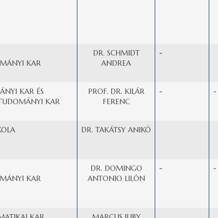
DR. SCHMIDT
-
MÁNYI KAR
ANDREA
NYI KAR ÉS
PROF. DR. KILÁR
-
-
TUDOMÁNYI KAR
FERENC
KOLA
DR. TAKÁTSY ANIKÓ
DR. DOMINGO
-
-
MÁNYI KAR
ANTONIO LILÓN
MATIKAI KAR
MARCUS JUBY