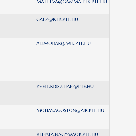
MATE.EVA@GAMMA.TTK.PTE.HU
GALZ@KTK.PTE.HU
ALI.MODAR@MIK.PTE.HU
KVELL.KRISZTIAN@PTE.HU
MOHAY.AGOSTON@AJK.PTE.HU
RENATA.NAGY@AOK.PTE.HU