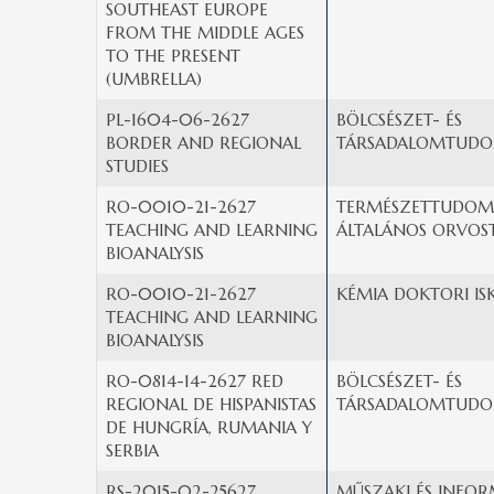
SOUTHEAST EUROPE
FROM THE MIDDLE AGES
TO THE PRESENT
(UMBRELLA)
PL-1604-06-2627
BÖLCSÉSZET- ÉS
BORDER AND REGIONAL
TÁRSADALOMTUDO
STUDIES
RO-0010-21-2627
TERMÉSZETTUDOMÁ
TEACHING AND LEARNING
ÁLTALÁNOS ORVOS
BIOANALYSIS
RO-0010-21-2627
KÉMIA DOKTORI IS
TEACHING AND LEARNING
BIOANALYSIS
RO-0814-14-2627 RED
BÖLCSÉSZET- ÉS
REGIONAL DE HISPANISTAS
TÁRSADALOMTUDO
DE HUNGRÍA, RUMANIA Y
SERBIA
RS-2015-02-25627
MŰSZAKI ÉS INFOR