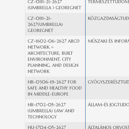
CZ-0111-21-2627
TERMÉSZETTUDOM
(UMBRELLA ) GEOREGNET
CZ-0111-21-
KÖZGAZDASÁGTUD
2627(UMBRELLA)
GEOREGNET
CZ-1602-06-2627 ABCD
MŰSZAKI ÉS INFOR
NETWORK =
ARCHITECTURE, BUILT
ENVIRONMENT, CITY
PLANNING, AND DESIGN
NETWORK
HR-0306-19-2627 FOR
GYÓGYSZERÉSZTU
SAFE AND HEALTHY FOOD
IN MIDDLE-EUROPE
HR-1702-05-2627
ÁLLAM-ÉS JOGTUD
(UMBRELLA) LAW AND
TECHNOLOGY
HU-1704-05-2627
ÁLTALÁNOS ORVOS