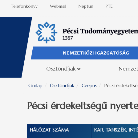
Ugrás a tartalomra
Telefonkönyv
Webmail
Neptun
PTE
NEMZETKÖZI IGAZGATÓSÁG
Ösztöndíjak
Nemzet
Címlap
Ösztöndíjak
Ceepus
Pécsi érdekelts
Pécsi érdekeltségű nyert
HÁLÓZAT SZÁMA
KAR, TANSZÉK, INT