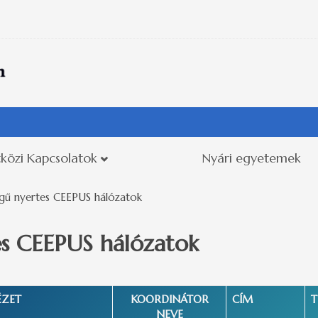
közi Kapcsolatok
Nyári egyetemek
égű nyertes CEEPUS hálózatok
es CEEPUS hálózatok
ÉZET
KOORDINÁTOR
CÍM
T
NEVE