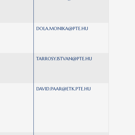
DOLA.MONIKA@PTE.HU
TARROSY.ISTVAN@PTE.HU
DAVID.PAAR@ETK.PTE.HU