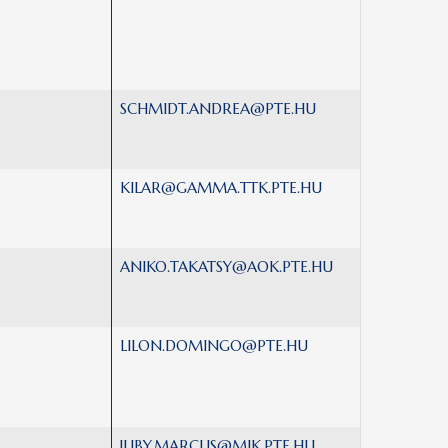
SCHMIDT.ANDREA@PTE.HU
KILAR@GAMMA.TTK.PTE.HU
ANIKO.TAKATSY@AOK.PTE.HU
LILON.DOMINGO@PTE.HU
JUBY.MARCUS@MIK.PTE.HU