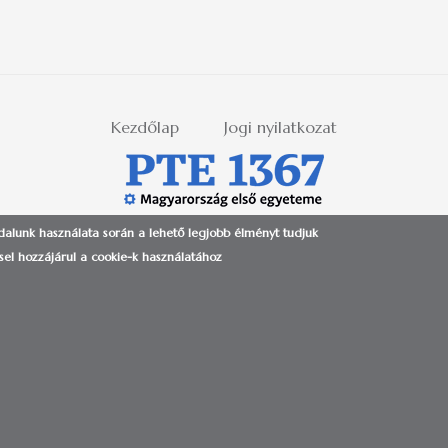
Kezdőlap
Jogi nyilatkozat
ldalunk használata során a lehető legjobb élményt tudjuk
 PÉCSI TUDOMÁNYEGYETEM | H-7622 PÉCS, VASVÁRI PÁL UTCA 4. | +36-72/501-500 (ext.:
el hozzájárul a cookie-k használatához
Tudományegyetem | Kancellária - IIG - Alkalmazás- és Szolgáltat