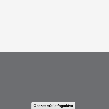
 12417) |
international@pte.hu
ásfejlesztési Osztály
Összes süti elfogadása