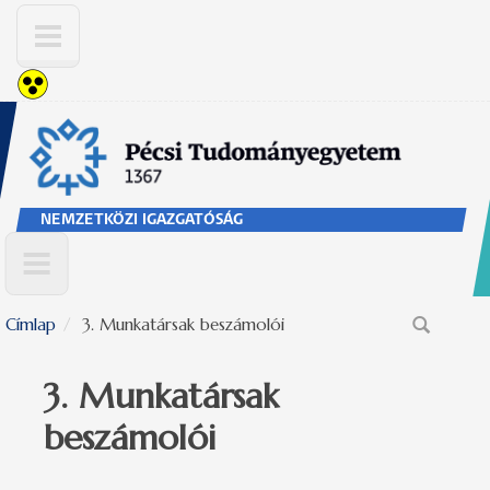
Ugrás a tartalomra
NEMZETKÖZI IGAZGATÓSÁG
Címlap
3. Munkatársak beszámolói
Keresés űrlap
3. Munkatársak
beszámolói