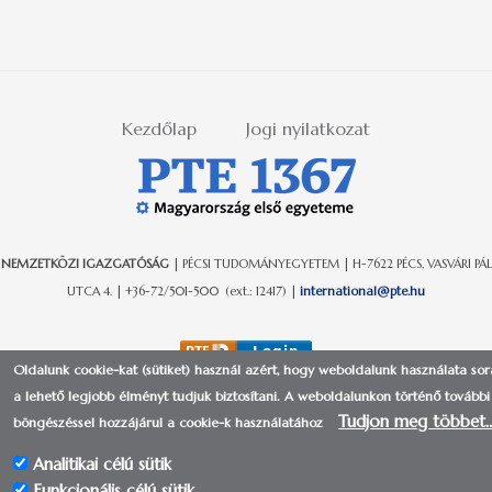
Kezdőlap
Jogi nyilatkozat
NEMZETKÖZI IGAZGATÓSÁG
| PÉCSI TUDOMÁNYEGYETEM | H-7622 PÉCS, VASVÁRI PÁL
UTCA 4. | +36-72/501-500 (ext.: 12417) |
international@pte.hu
Oldalunk cookie-kat (sütiket) használ azért, hogy weboldalunk használata so
a lehető legjobb élményt tudjuk biztosítani.
A weboldalunkon történő további
Tudjon meg többet
böngészéssel hozzájárul a cookie-k használatához
Analitikai célú sütik
© 2017-2018 | Pécsi Tudományegyetem | Kancellária - IIG -
Funkcionális célú sütik